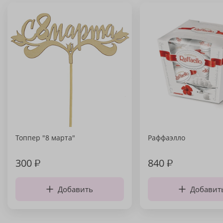
Топпер "8 марта"
Раффаэлло
300
₽
840
₽
Добавить
Добавит