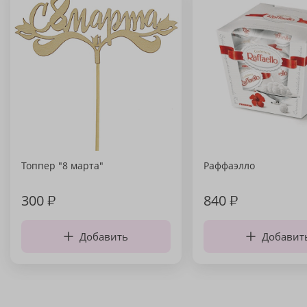
Топпер "8 марта"
Раффаэлло
300
₽
840
₽
Добавить
Добавит