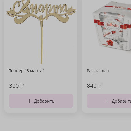
Топпер "8 марта"
Раффаэлло
300
₽
840
₽
Добавить
Добавит