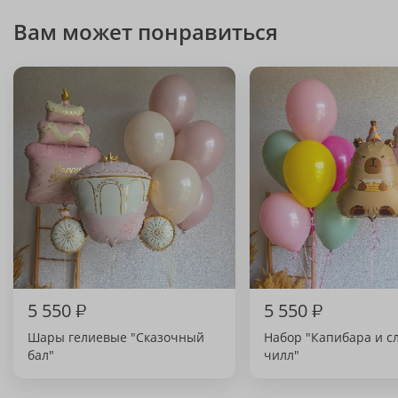
Вам может понравиться
5 550
₽
5 550
₽
Шары гелиевые "Сказочный
Набор "Капибара и с
бал"
чилл"