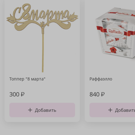
Топпер "8 марта"
Раффаэлло
300
₽
840
₽
Добавить
Добавит