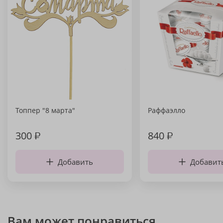
Топпер "8 марта"
Раффаэлло
300
₽
840
₽
Добавить
Добавит
Вам может понравиться