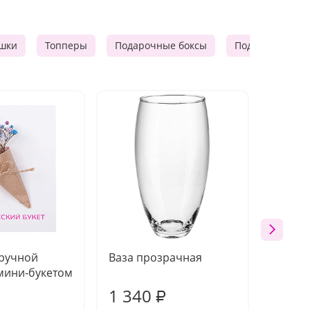
шки
Топперы
Подарочные боксы
Подарочные к
 ручной
Ваза прозрачная
Топпе
мини-букетом
1 340
170
₽