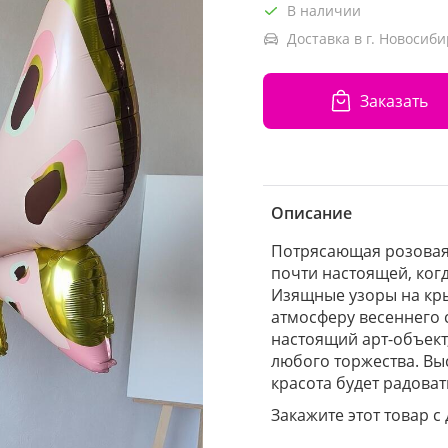
В наличии
Доставка в г. Новосиби
Заказать
Описание
Потрясающая розовая
почти настоящей, когд
Изящные узоры на кр
атмосферу весеннего с
настоящий арт-объект
любого торжества. Выс
красота будет радова
Закажите этот товар с