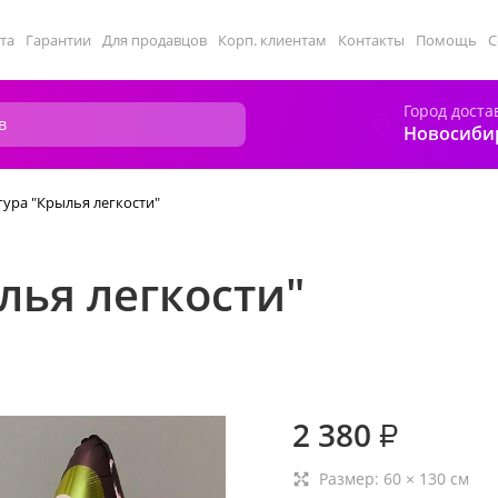
та
Гарантии
Для продавцов
Корп. клиентам
Контакты
Помощь
С
Город доста
Новосиби
ура "Крылья легкости"
лья легкости"
2 380
₽
Размер:
60
×
130
см