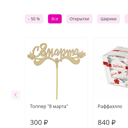
- 50 %
Все
Открытки
Шарики
Топпер "8 марта"
Раффаэлло
300
840
₽
₽