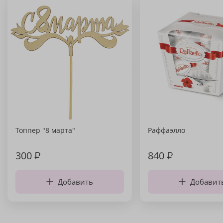
Топпер "8 марта"
Раффаэлло
300
₽
840
₽
Добавить
Добавит