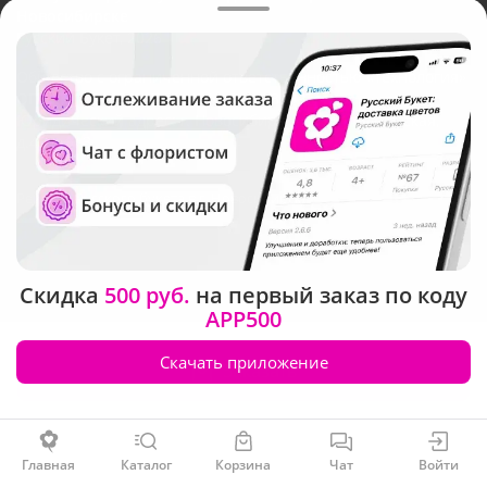
Новосибирске
Русский Букет, 2026
Общество с ограниченной ответственностью «Технология»
ОГРН: 1195476081745, ИНН: 5410081997
Юридический адрес: г. Новосибирск, ул. Ипподромская,
д.42, оф. 3
Рейтинг Русского букета в г. Новосибирск
Скидка
500 руб.
на первый заказ по коду
APP500
Скачать приложение
Заказать
Главная
Каталог
Корзина
Чат
Войти