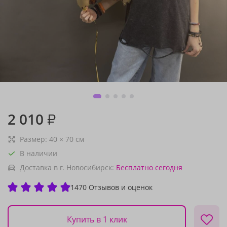
2 010
₽
Размер:
40
×
70
см
В наличии
Доставка в г. Новосибирск:
Бесплатно
сегодня
1470 Отзывов и оценок
Купить в 1 клик