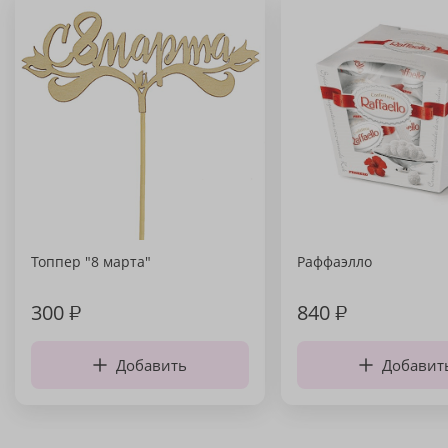
Топпер "8 марта"
Раффаэлло
300
₽
840
₽
Добавить
Добавит