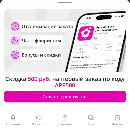
Новосибирске
Русский Букет, 2026
Общество с ограниченной ответственностью «Технология»
ОГРН: 1195476081745, ИНН: 5410081997
Юридический адрес: г. Новосибирск, ул. Ипподромская,
д.42, оф. 3
Рейтинг Русского букета в г. Новосибирск
Скидка
500 руб.
на первый заказ по коду
APP500
Скачать приложение
Заказать
Главная
Каталог
Корзина
Чат
Войти