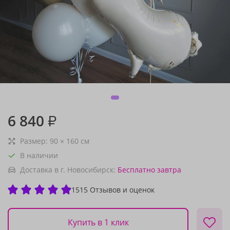
6 840
₽
Размер:
90
×
160
см
В наличии
Доставка в г. Новосибирск:
Бесплатно
завтра
1515 Отзывов и оценок
Купить в 1 клик