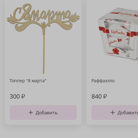
Топпер "8 марта"
Раффаэлло
300
₽
840
₽
Добавить
Добавит