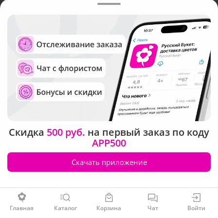
Новосибирске
Русский Букет, 2026
Общество с ограниченной ответственностью «Технология»
ОГРН: 1195476081745, ИНН: 5410081997
Юридический адрес: г. Новосибирск, ул. Ипподромская,
д.42, оф. 3
Рейтинг Русского букета в г. Новосибирск
Скидка
500 руб.
на первый заказ по коду
APP500
Скачать приложение
Заказать
Главная
Каталог
Корзина
Чат
Войти