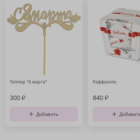
Топпер "8 марта"
Раффаэлло
300
₽
840
₽
Добавить
Добавит