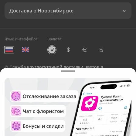
Доставка в Новосибирске
Язык интерфейса:
Валюта:
©
Служба круглосуточной доставки цветов в
Новосибирске
Русский Букет, 2026
Общество с ограниченной ответственностью «Технология»
ОГРН: 1195476081745, ИНН: 5410081997
Юридический адрес: г. Новосибирск, ул. Ипподромская,
д.42, оф. 3
Рейтинг Русского букета в г. Новосибирск