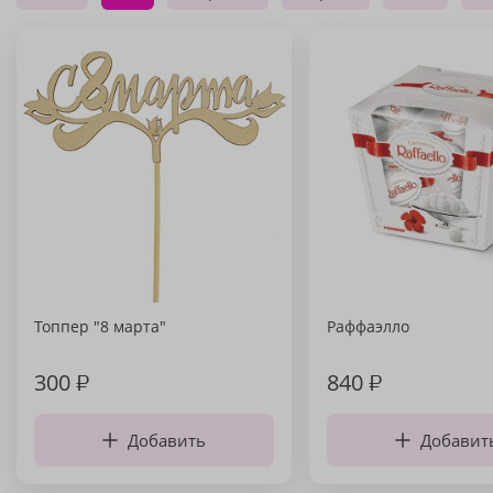
Топпер "8 марта"
Раффаэлло
300
₽
840
₽
Добавить
Добавит