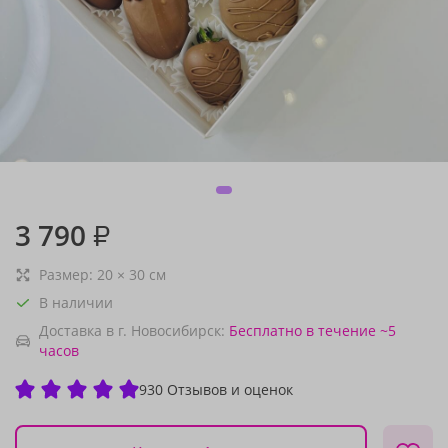
3 790
₽
Размер:
20
×
30
см
В наличии
Доставка в г. Новосибирск:
Бесплатно
в течение ~5
часов
930 Отзывов и оценок