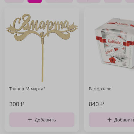
Топпер "8 марта"
Раффаэлло
300
₽
840
₽
Добавить
Добавит