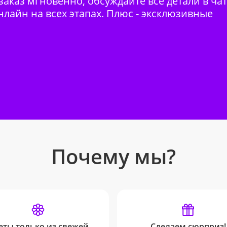
аказ мгновенно, обсуждайте все детали в ча
нлайн на всех этапах. Плюс - эксклюзивные
Почему мы?
еты только из свежей
Сделаем сюрприз!