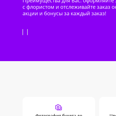
Преимущества для Вас: оформляйте з
с флористом и отслеживайте заказ о
акции и бонусы за каждый заказ!
Фотография букета до
Цв