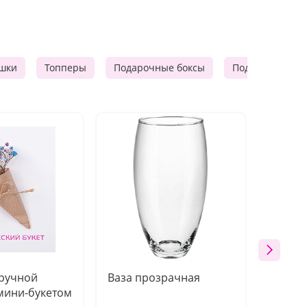
шки
Топперы
Подарочные боксы
Подарочные к
 ручной
Ваза прозрачная
Топпе
мини-букетом