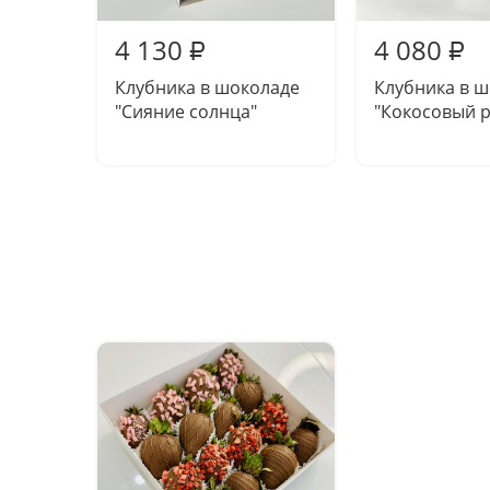
4 130
4 080
₽
₽
Клубника в шоколаде
Клубника в 
"Сияние солнца"
"Кокосовый р