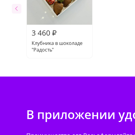
3 460
₽
Клубника в шоколаде
"Радость"
В приложении удо