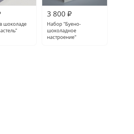
3 800
3 80
₽
₽
 в шоколаде
Набор "Буено-
Клубни
астель"
шоколадное
"Орех
настроение"