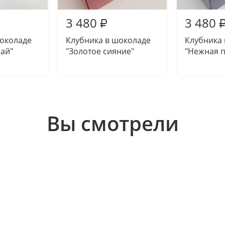
3 480
3 480
₽
шоколаде
Клубника в шоколаде
Клубника
ай"
"Золотое сияние"
"Нежная п
Вы смотрели