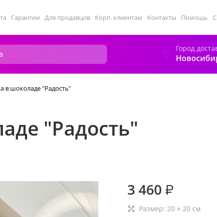
та
Гарантии
Для продавцов
Корп. клиентам
Контакты
Помощь
С
Город доста
Новосиби
а в шоколаде "Радость"
аде "Радость"
3 460
₽
Размер:
20
×
20
см