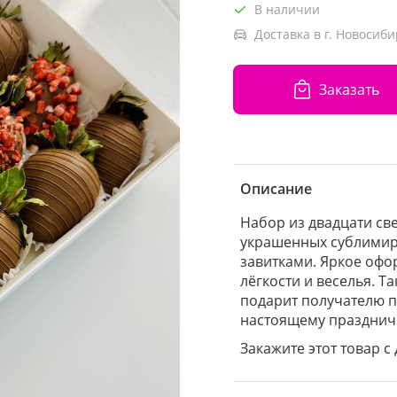
В наличии
Доставка в г. Новосиби
Заказать
Описание
Набор из двадцати св
украшенных сублимир
завитками. Яркое офо
лёгкости и веселья. Т
подарит получателю п
настоящему празднич
Закажите этот товар с