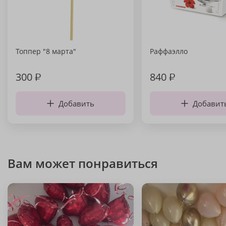
Топпер "8 марта"
Раффаэлло
300
₽
840
₽
Добавить
Добавит
Вам может понравиться