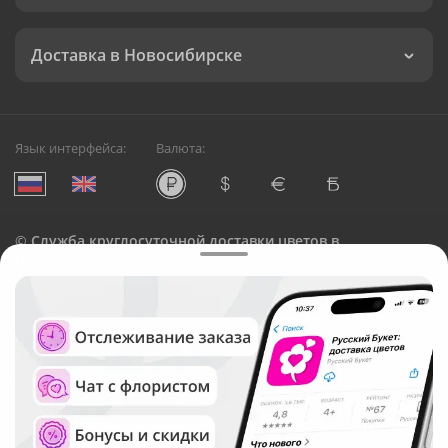
Доставка в Новосибирске
Язык интерфейса:
Валюта:
©
Служба круглосуточной доставки цветов в
Новосибирске
Русский Букет, 2026
Общество с ограниченной ответственностью «Технология»
ОГРН: 1195476081745, ИНН: 5410081997
Юридический адрес: г. Новосибирск, ул. Ипподромская,
д.42, оф. 3
Рейтинг Русского букета в г. Новосибирск