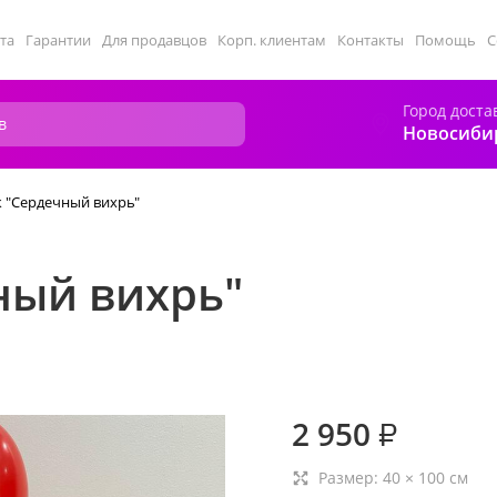
та
Гарантии
Для продавцов
Корп. клиентам
Контакты
Помощь
С
Город доста
Новосиби
 "Сердечный вихрь"
ный вихрь"
2 950
₽
Размер:
40
×
100
см