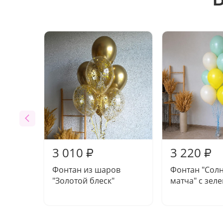
3 010
3 220
₽
₽
Фонтан из шаров
Фонтан "Сол
"Золотой блеск"
матча" с зел