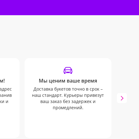
м!
Мы ценим ваше время
Удоб
адрес
Доставка букетов точно в срок –
Мы бу
хранив
наш стандарт. Курьеры привезут
всех
ки и
ваш заказ без задержек и
через
промедлений.