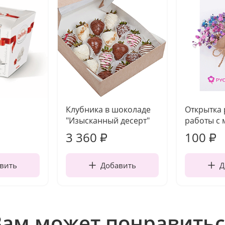
Клубника в шоколаде
Открытка
"Изысканный десерт"
работы с 
3 360
100
₽
₽
вить
Добавить
Д
Вам может понравитьс