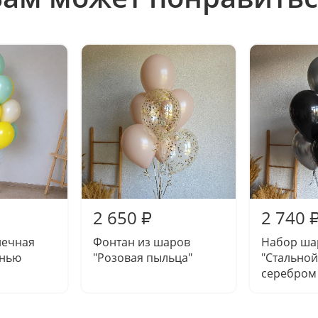
2 650
2 740
₽
нечная
Фонтан из шаров
Набор ша
енью
"Розовая пыльца"
"Стальной
серебром