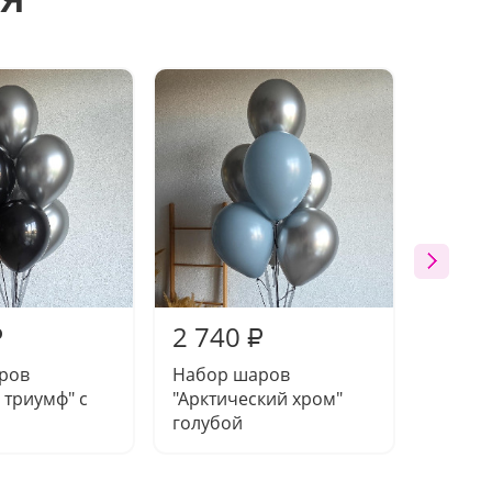
2 740
3 35
₽
₽
ров
Набор шаров
Фонта
 триумф" с
"Арктический хром"
"Триум
голубой
перча