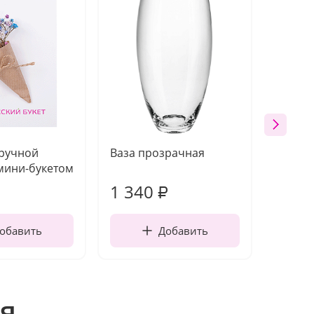
 ручной
Ваза прозрачная
Топпе
мини-букетом
1 340
170
₽
обавить
Добавить
я