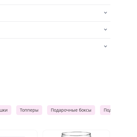
шки
Топперы
Подарочные боксы
Подарочные к