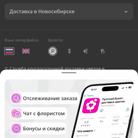
Доставка в Новосибирске
Язык интерфейса:
Валюта:
©
Служба круглосуточной доставки цветов в
Новосибирске
Русский Букет, 2026
Общество с ограниченной ответственностью «Технология»
ОГРН: 1195476081745, ИНН: 5410081997
Юридический адрес: г. Новосибирск, ул. Ипподромская,
д.42, оф. 3
Рейтинг Русского букета в г. Новосибирск