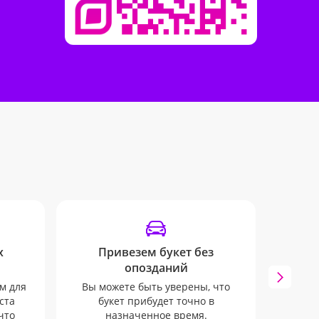
х
Привезем букет без
Отсле
опозданий
Инфо
mail 
м для
Вы можете быть уверены, что
ни о
ста
букет прибудет точно в
что
назначенное время.