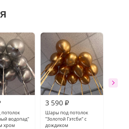
я
3 590
3 59
₽
₽
 потолок
Шары под потолок
Шары 
ный водопад"
"Золотой Гэтсби" с
потоло
м хром
дождиком
золото