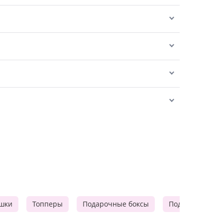
шки
Топперы
Подарочные боксы
Подарочные к