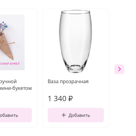
 ручной
Ваза прозрачная
Топпе
мини-букетом
1 340
170
₽
обавить
Добавить