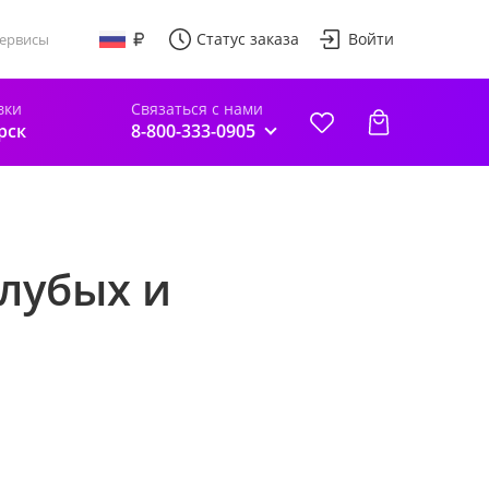
Статус заказа
Войти
ервисы
вки
Связаться с нами
рск
8-800-333-0905
олубых и