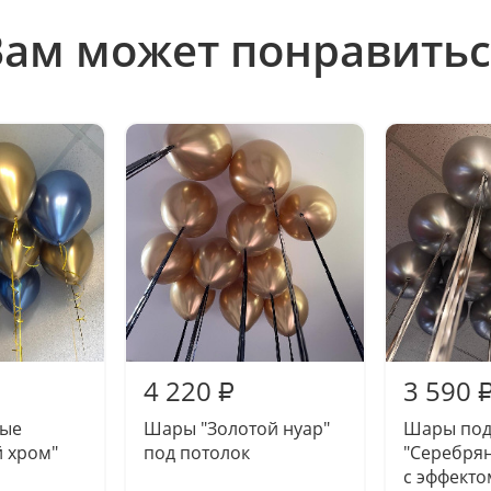
Вам может понравитьс
4 220
3 590
₽
вые
Шары "Золотой нуар"
Шары под
 хром"
под потолок
"Серебря
с эффекто