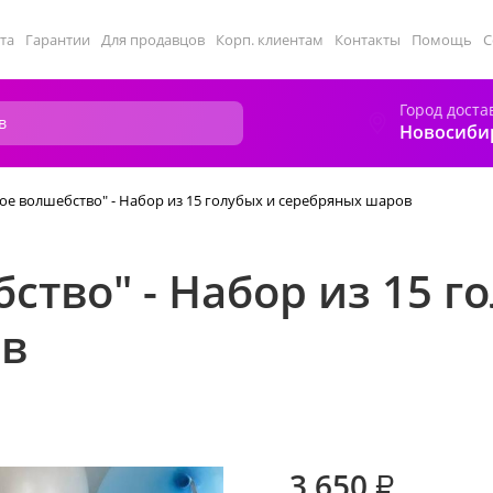
та
Гарантии
Для продавцов
Корп. клиентам
Контакты
Помощь
С
Город доста
Новосиби
ое волшебство" - Набор из 15 голубых и серебряных шаров
ство" - Набор из 15 г
ов
3 650
₽