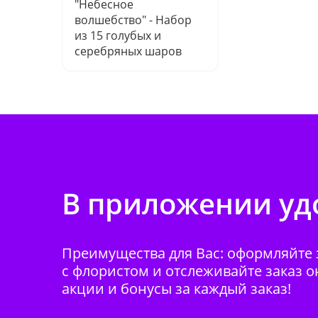
"Небесное
волшебство" - Набор
из 15 голубых и
серебряных шаров
В приложении удо
Преимущества для Вас: оформляйте з
с флористом и отслеживайте заказ о
акции и бонусы за каждый заказ!