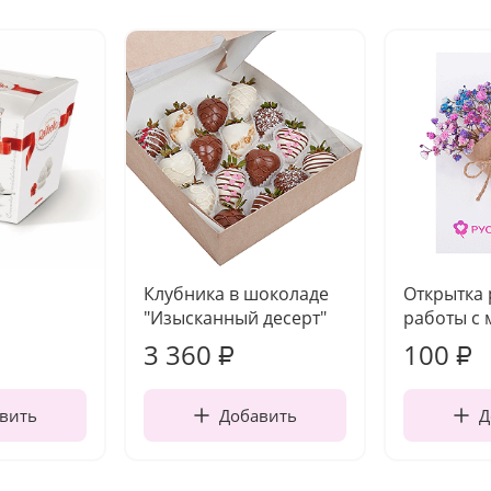
Клубника в шоколаде
Открытка
"Изысканный десерт"
работы с 
3 360
100
₽
₽
вить
Добавить
Д