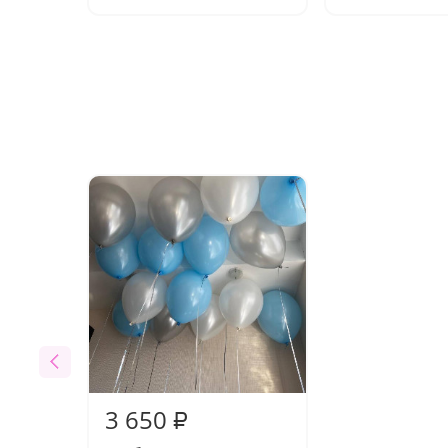
3 650
₽