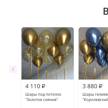
4 110
3 880
₽
₽
Шары под потолок
Шары гелие
"Золотое сияние"
"Королевский