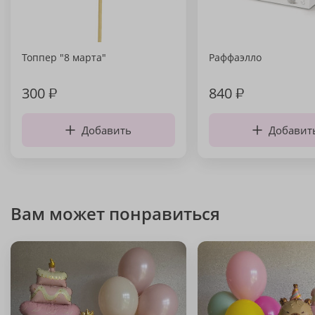
Топпер "8 марта"
Раффаэлло
300
₽
840
₽
Добавить
Добавит
Вам может понравиться