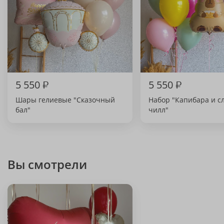
5 550
₽
5 550
₽
Шары гелиевые "Сказочный
Набор "Капибара и с
бал"
чилл"
Вы смотрели