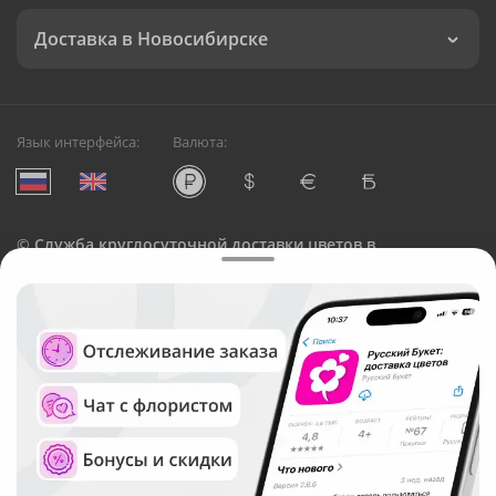
Доставка в Новосибирске
Язык интерфейса:
Валюта:
©
Служба круглосуточной доставки цветов в
Новосибирске
Русский Букет, 2026
Общество с ограниченной ответственностью «Технология»
ОГРН: 1195476081745, ИНН: 5410081997
Юридический адрес: г. Новосибирск, ул. Ипподромская,
д.42, оф. 3
Рейтинг Русского букета в г. Новосибирск