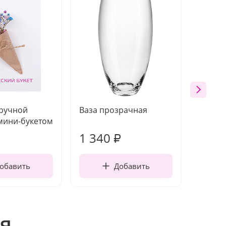
 ручной
Ваза прозрачная
Топпе
мини-букетом
1 340
170
₽
обавить
Добавить
я