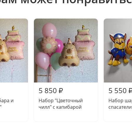
5 850
5 550
₽
бара и
Набор "Цветочный
Набор ша
"
чилл" с капибарой
спасатели