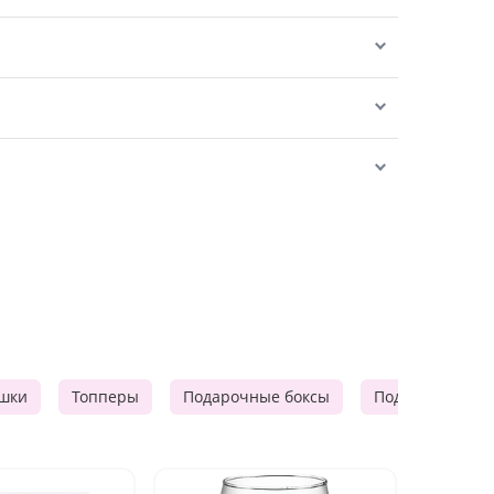
шки
Топперы
Подарочные боксы
Подарочные к