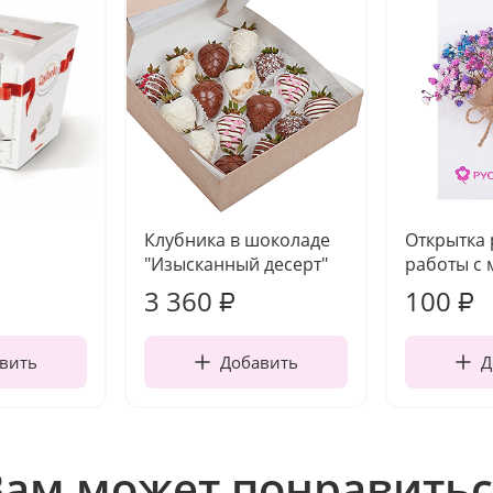
Клубника в шоколаде
Открытка
"Изысканный десерт"
работы с 
3 360
100
₽
₽
вить
Добавить
Д
Вам может понравитьс