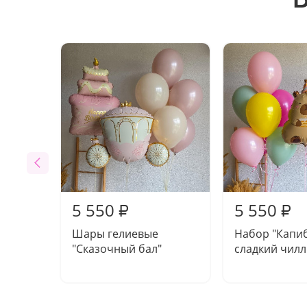
5 550
5 550
₽
₽
Шары гелиевые
Набор "Капи
"Сказочный бал"
сладкий чилл