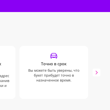
х
Точно в срок
Вы можете быть уверены, что
Мы бу
букет прибудет точно в
всех
адрес
назначенное время.
через
хранив
ки и