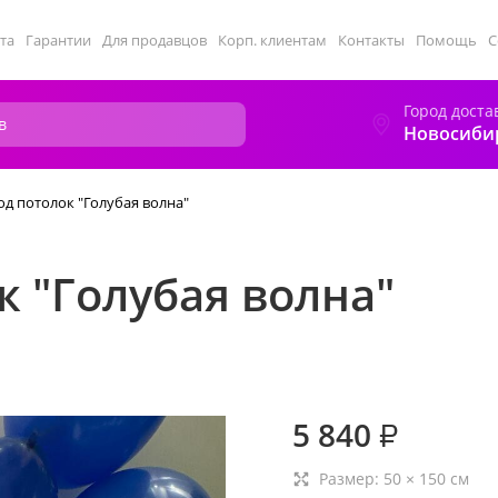
та
Гарантии
Для продавцов
Корп. клиентам
Контакты
Помощь
С
Город доста
Новосиби
д потолок "Голубая волна"
 "Голубая волна"
5 840
₽
Размер:
50
×
150
см