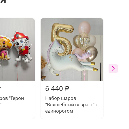
6 440
6 45
₽
₽
ров "Герои
Набор шаров
Набор
"
"Волшебный возраст" с
"Фран
единорогом