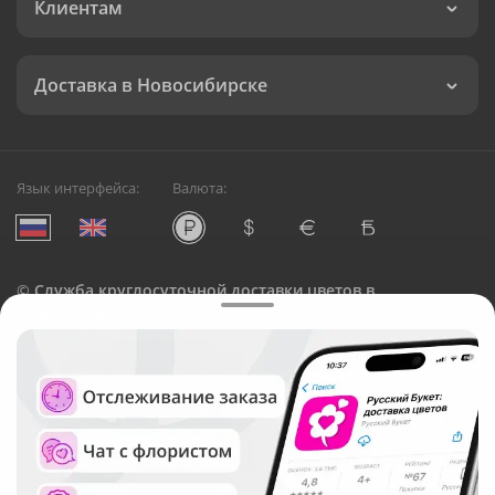
Клиентам
Доставка в Новосибирске
Язык интерфейса:
Валюта:
©
Служба круглосуточной доставки цветов в
Новосибирске
Русский Букет, 2026
Общество с ограниченной ответственностью «Технология»
ОГРН: 1195476081745, ИНН: 5410081997
Юридический адрес: г. Новосибирск, ул. Ипподромская,
д.42, оф. 3