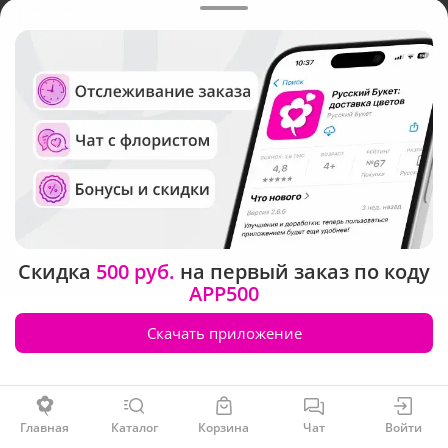
Новосибирске
Русский Букет, 2026
Общество с ограниченной ответственностью «Технология»
ОГРН: 1195476081745, ИНН: 5410081997
Юридический адрес: г. Новосибирск, ул. Ипподромская,
д.42, оф. 3
Рейтинг Русского букета в г. Новосибирск
Скидка
500 руб.
на первый заказ по коду
APP500
Скачать приложение
Заказать
Главная
Каталог
Корзина
Чат
Войти