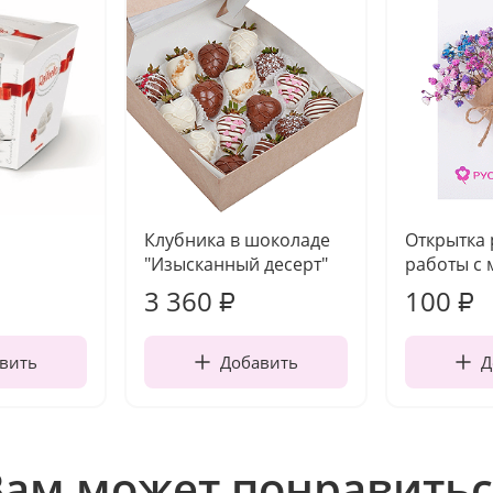
Клубника в шоколаде
Открытка
"Изысканный десерт"
работы с 
3 360
100
₽
₽
вить
Добавить
Д
Вам может понравитьс