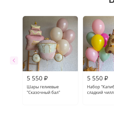
5 550
5 550
₽
₽
Шары гелиевые
Набор "Капи
"Сказочный бал"
сладкий чилл