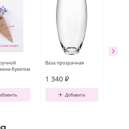
 ручной
Ваза прозрачная
Топпе
мини-букетом
1 340
170
₽
обавить
Добавить
я