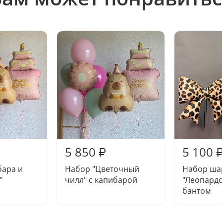
5 850
5 100
₽
бара и
Набор "Цветочный
Набор ша
"
чилл" с капибарой
"Леопардо
бантом