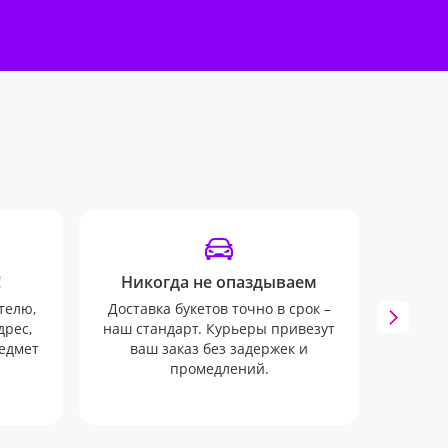
!
Никогда не опаздываем
У
телю,
Доставка букетов точно в срок –
Наши
дрес,
наш стандарт. Курьеры привезут
SM
редмет
ваш заказ без задержек и
отслеж
промедлений.