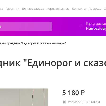
та
Гарантии
Для продавцов
Корп. клиентам
Контакты
Помощь
С
Город доста
Новосиби
ый праздник "Единорог и сказочные шары"
ник "Единорог и ска
5 180
₽
Размер:
90
×
160
см