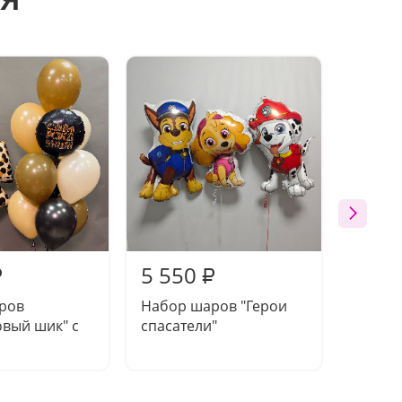
5 550
5 55
₽
₽
ров
Набор шаров "Герои
Набор
вый шик" с
спасатели"
"Вирту