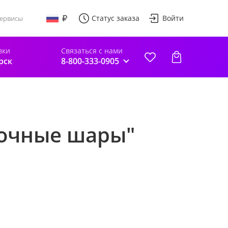
Статус заказа
Войти
ервисы
вки
Связаться с нами
рск
8-800-333-0905
зочные шары"