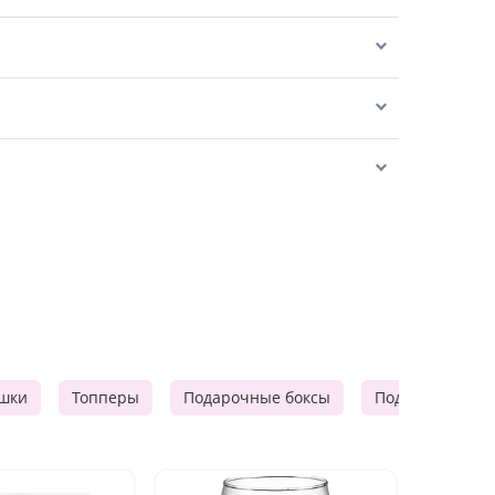
шки
Топперы
Подарочные боксы
Подарочные к