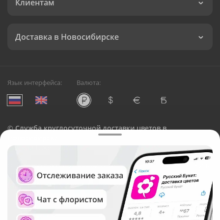
Клиентам
Доставка в Новосибирске
Язык интерфейса:
Валюта:
©
Служба круглосуточной доставки цветов в
Новосибирске
Русский Букет, 2026
Общество с ограниченной ответственностью «Технология»
ОГРН: 1195476081745, ИНН: 5410081997
Юридический адрес: г. Новосибирск, ул. Ипподромская,
д.42, оф. 3