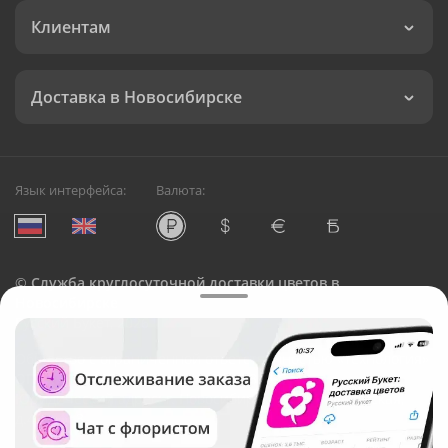
Клиентам
Доставка в Новосибирске
Язык интерфейса:
Валюта:
©
Служба круглосуточной доставки цветов в
Новосибирске
Русский Букет, 2026
Общество с ограниченной ответственностью «Технология»
ОГРН: 1195476081745, ИНН: 5410081997
Юридический адрес: г. Новосибирск, ул. Ипподромская,
д.42, оф. 3