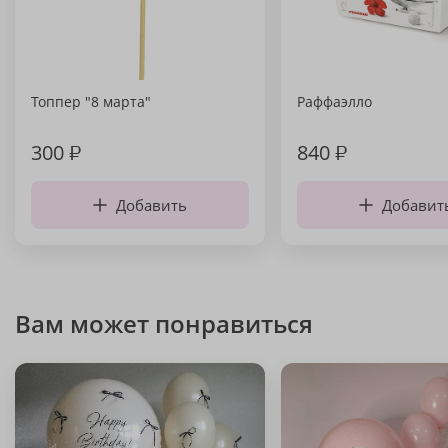
Топпер "8 марта"
Раффаэлло
300
₽
840
₽
Добавить
Добавит
Вам может понравиться