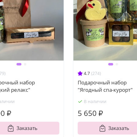
79)
4.7
(274)
рочный набор
Подарочный набор
кий релакс"
"Ягодный спа-курорт"
аличии
В наличии
00 ₽
5 650 ₽
Заказать
Заказать