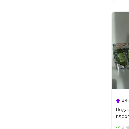
4.9
Пода
Клео
В н