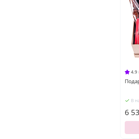
4.9
Пода
В н
6 5