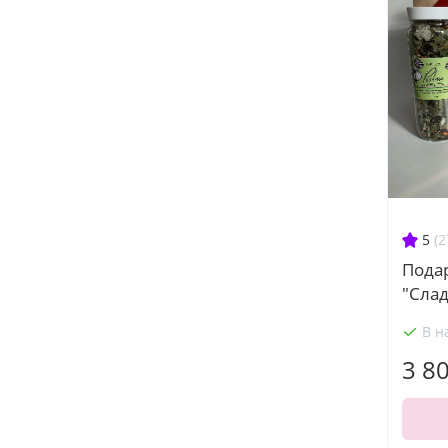
5
(2
Пода
"Слад
В н
3 8