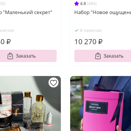
00)
4.8
(484)
р "Маленький секрет"
Набор "Новое ощущен
аличии
В наличии
40 ₽
10 270 ₽
Заказать
Заказать