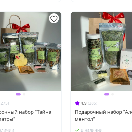
(275)
4.9
(285)
рочный набор "Тайна
Подарочный набор "Ал
патры"
ментол"
аличии
В наличии