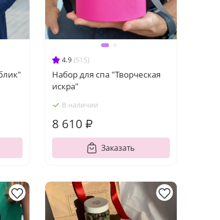
4.9
(515)
блик"
Набор для спа "Творческая
искра"
В наличии
8 610 ₽
Заказать