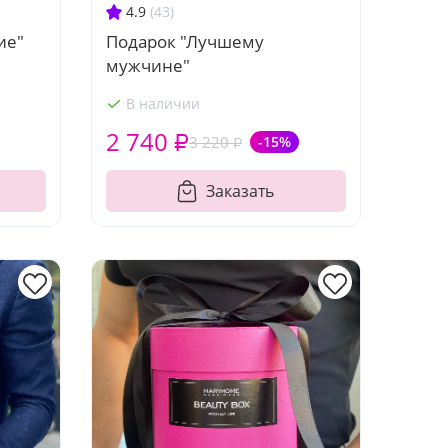
4.9
(43)
ие"
Подарок "Лучшему
мужчине"
В наличии
2 740 ₽
3 220 ₽
-15%
Заказать