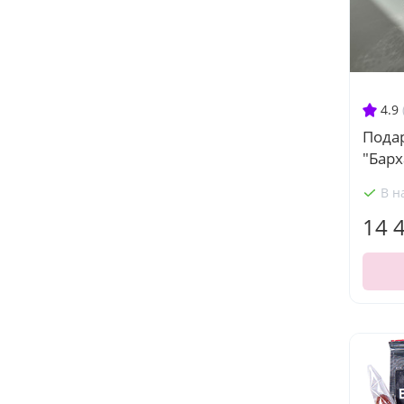
4.9
Пода
"Барх
В н
14 