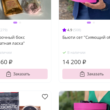
(279)
4.9
(508)
рочный бокс
Бьюти сет "Сияющий о
атная ласка"
аличии
В наличии
460 ₽
14 200 ₽
Заказать
Заказать