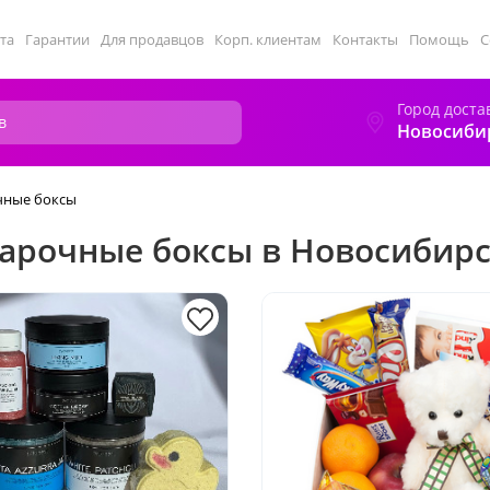
та
Гарантии
Для продавцов
Корп. клиентам
Контакты
Помощь
С
Город доста
Новосиби
чные боксы
арочные боксы в Новосибирс