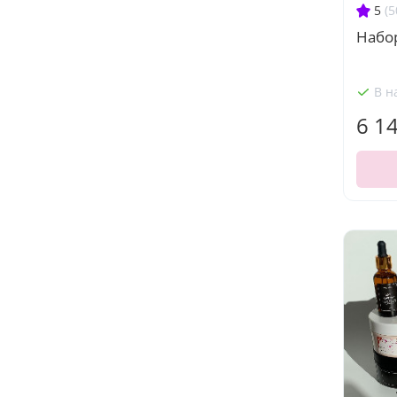
5
(5
Набо
В н
6 1