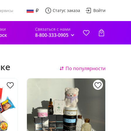
Статус заказа
Войти
ервисы
вки
Связаться с нами
рск
8-800-333-0905
ке
По популярности