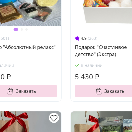
4.9
(263)
(501)
Подарок "Счастливое
р "Абсолютный релакс"
детство" (Экстра)
аличии
В наличии
10 ₽
5 430 ₽
Заказать
Заказать