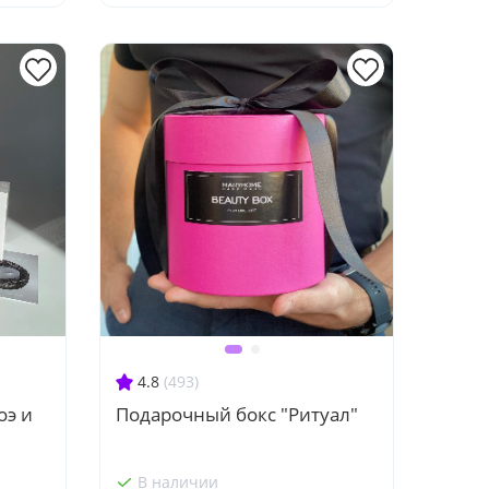
4.8
(493)
оэ и
Подарочный бокс "Ритуал"
В наличии