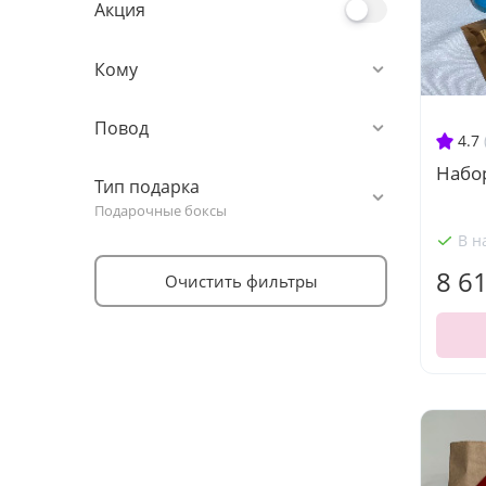
Акция
Кому
Повод
4.7
Набо
Тип подарка
Подарочные боксы
В н
8 6
Очистить фильтры