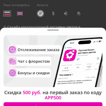
Язык интерфейса:
Валюта:
©
Служба круглосуточной доставки цветов в
Новосибирске
Русский Букет, 2026
Общество с ограниченной ответственностью «Технология»
ОГРН: 1195476081745, ИНН: 5410081997
Юридический адрес: г. Новосибирск, ул. Ипподромская,
д.42, оф. 3
Рейтинг Русского букета в г. Новосибирск
Скидка
500 руб.
на первый заказ по коду
APP500