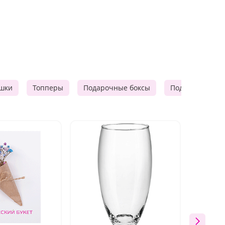
шки
Топперы
Подарочные боксы
Подарочные к