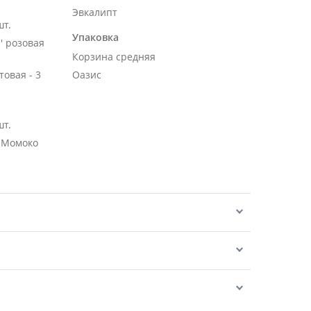
Эвкалипт
шт.
Упаковка
' розовая
Корзина средняя
овая - 3
Оазис
шт.
 Момоко