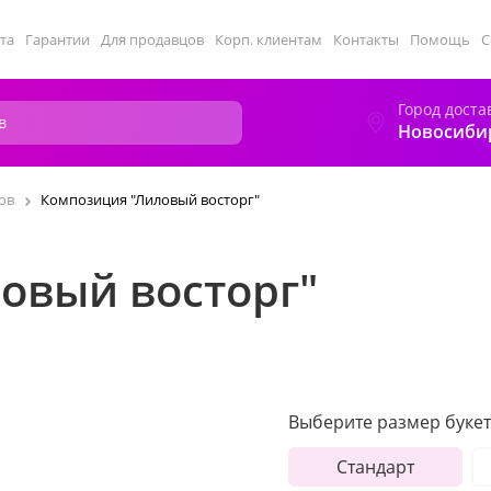
та
Гарантии
Для продавцов
Корп. клиентам
Контакты
Помощь
С
Город доста
Новосиби
ов
Композиция "Лиловый восторг"
овый восторг"
Выберите размер букет
Стандарт