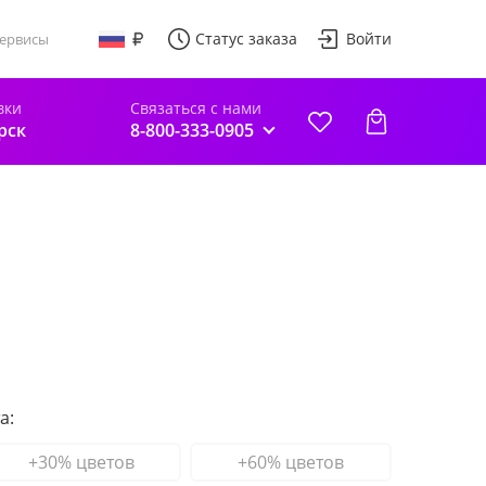
Статус заказа
Войти
ервисы
вки
Связаться с нами
рск
8-800-333-0905
а:
+30% цветов
+60% цветов