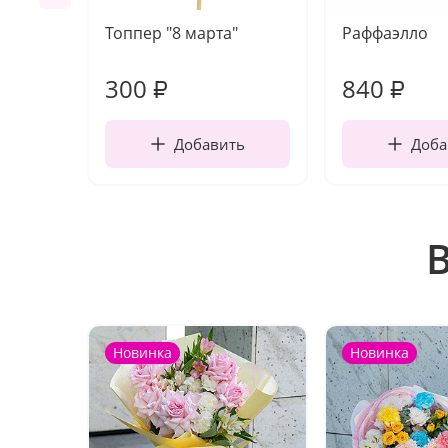
Топпер "8 марта"
Раффаэлло
300
840
₽
₽
Добавить
Доба
Новинка
Новинка