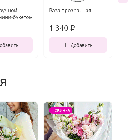
 ручной
Ваза прозрачная
Топпе
мини-букетом
1 340
170
₽
обавить
Добавить
я
Новинка
Новин