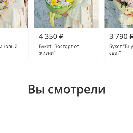
4 350
3 790
₽
миновый
Букет "Восторг от
Букет "Вн
жизни"
свет"
Вы смотрели