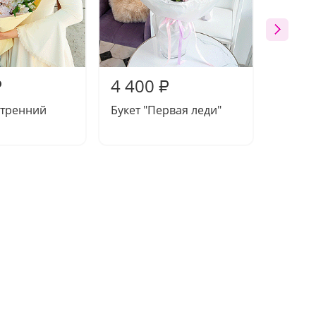
4 400
2 87
₽
₽
утренний
Букет "Первая леди"
Букет 