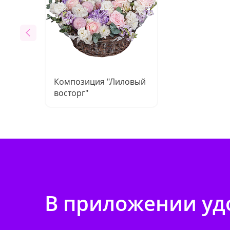
Композиция "Лиловый
восторг"
В приложении удо