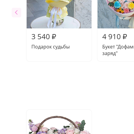
3 540
4 910
₽
₽
Подарок судьбы
Букет "Дофа
заряд"