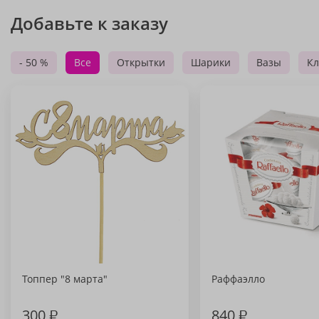
Добавьте к заказу
- 50 %
Все
Открытки
Шарики
Вазы
Кл
Топпер "8 марта"
Раффаэлло
300
₽
840
₽