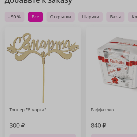
- 50 %
Все
Открытки
Шарики
Вазы
Кл
Топпер "8 марта"
Раффаэлло
300
₽
840
₽