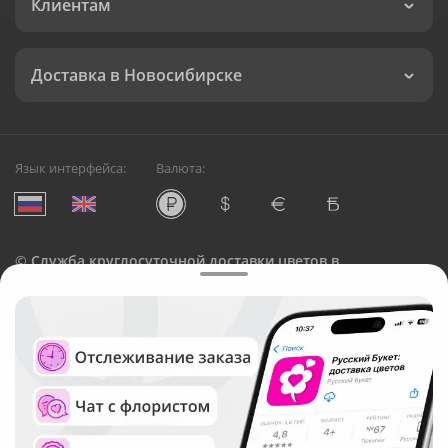
Клиентам
Доставка в Новосибирске
Язык интерфейса:
Валюта:
©
Служба круглосуточной доставки цветов в
Новосибирске
Русский Букет, 2026
Общество с ограниченной ответственностью «Технология»
ОГРН: 1195476081745, ИНН: 5410081997
Юридический адрес: г. Новосибирск, ул. Ипподромская,
д.42, оф. 3