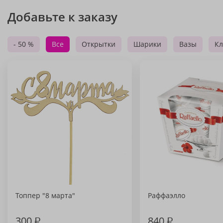
Добавьте к заказу
- 50 %
Все
Открытки
Шарики
Вазы
Кл
Топпер "8 марта"
Раффаэлло
300
₽
840
₽