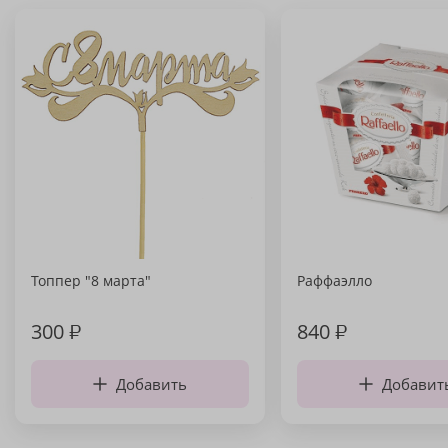
Топпер "8 марта"
Раффаэлло
300
₽
840
₽
Добавить
Добавит