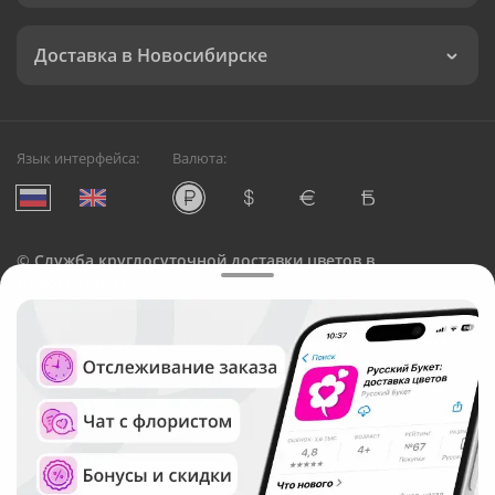
Доставка в Новосибирске
Язык интерфейса:
Валюта:
©
Служба круглосуточной доставки цветов в
Новосибирске
Русский Букет, 2026
Общество с ограниченной ответственностью «Технология»
ОГРН: 1195476081745, ИНН: 5410081997
Юридический адрес: г. Новосибирск, ул. Ипподромская,
д.42, оф. 3
Рейтинг Русского букета в г. Новосибирск