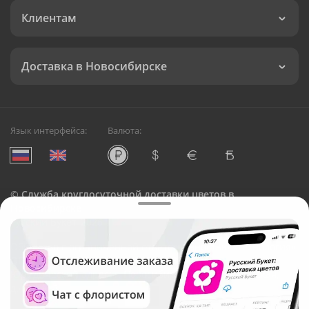
Клиентам
Доставка в Новосибирске
Язык интерфейса:
Валюта:
©
Служба круглосуточной доставки цветов в
Новосибирске
Русский Букет, 2026
Общество с ограниченной ответственностью «Технология»
ОГРН: 1195476081745, ИНН: 5410081997
Юридический адрес: г. Новосибирск, ул. Ипподромская,
д.42, оф. 3