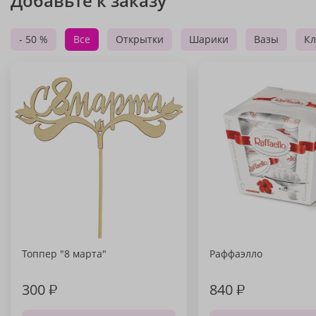
Добавьте к заказу
- 50 %
Все
Открытки
Шарики
Вазы
Кл
Топпер "8 марта"
Раффаэлло
300
₽
840
₽