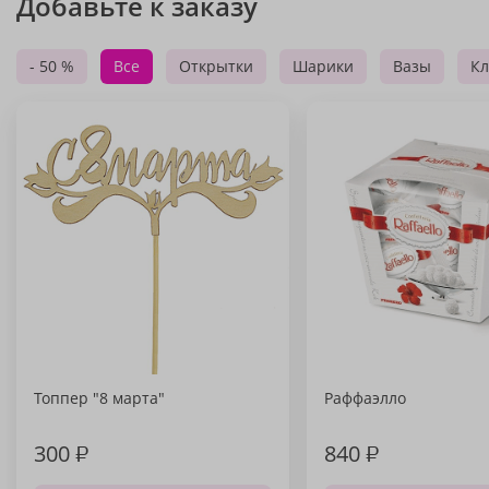
Добавьте к заказу
- 50 %
Все
Открытки
Шарики
Вазы
Кл
Топпер "8 марта"
Раффаэлло
300
₽
840
₽