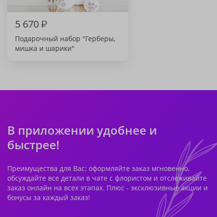
5 670
₽
Подарочный набор "Герберы,
мишка и шарики"
В приложении удобнее и
быстрее!
Преимущества для Вас: оформляйте заказ мгновенно,
обсуждайте все детали в чате с флористом и отслеживайте
заказ онлайн на всех этапах. Плюс - эксклюзивные акции и
бонусы за каждый заказ!