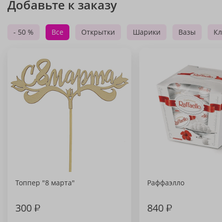
Добавьте к заказу
- 50 %
Все
Открытки
Шарики
Вазы
Кл
Топпер "8 марта"
Раффаэлло
300
₽
840
₽