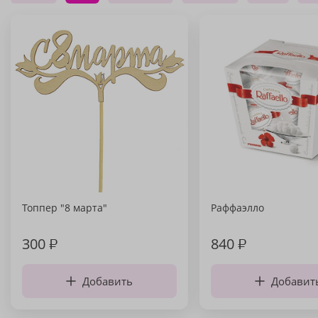
Топпер "8 марта"
Раффаэлло
300
₽
840
₽
Добавить
Добавит