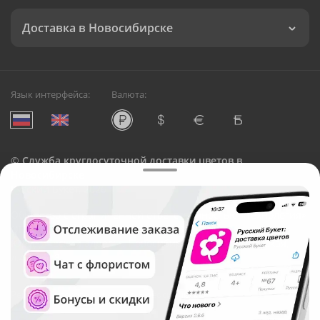
Доставка в Новосибирске
Язык интерфейса:
Валюта:
©
Служба круглосуточной доставки цветов в
Новосибирске
Русский Букет, 2026
Общество с ограниченной ответственностью «Технология»
ОГРН: 1195476081745, ИНН: 5410081997
Юридический адрес: г. Новосибирск, ул. Ипподромская,
д.42, оф. 3
Рейтинг Русского букета в г. Новосибирск