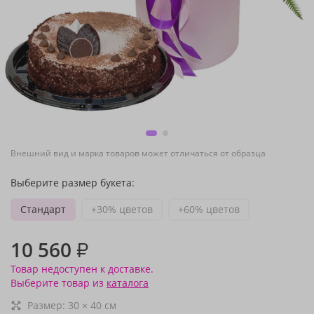
Внешний вид и марка товаров может отличаться от образца
Выберите размер букета:
Стандарт
+30% цветов
+60% цветов
10 560
₽
Товар недоступен к доставке.
Выберите товар из
каталога
Размер:
30
×
40
см