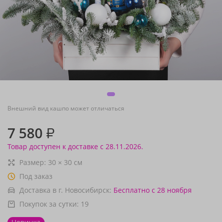
Внешний вид кашпо может отличаться
7 580
₽
Товар доступен к доставке с 28.11.2026.
Размер:
30
×
30
см
Под заказ
Доставка в г. Новосибирск:
Бесплатно
с 28 ноября
Покупок за сутки:
19