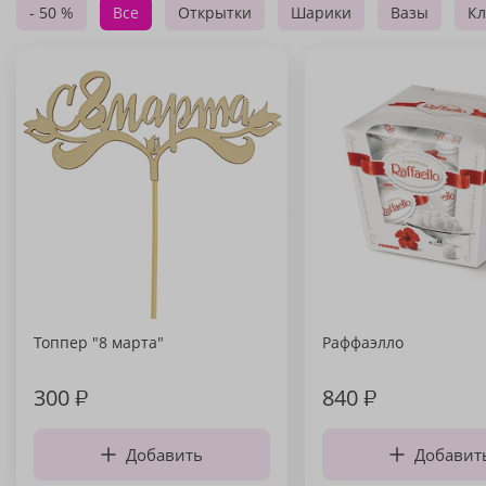
- 50 %
Все
Открытки
Шарики
Вазы
Кл
Топпер "8 марта"
Раффаэлло
300
₽
840
₽
Добавить
Добавит