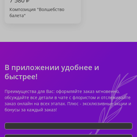
7 580
₽
Композиция "Волшебство
балета"
В приложении удобнее и
быстрее!
Преимущества для Вас: оформляйте заказ мгновенно,
обсуждайте все детали в чате с флористом и отслеживайте
заказ онлайн на всех этапах. Плюс - эксклюзивные акции и
бонусы за каждый заказ!