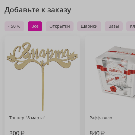
Добавьте к заказу
- 50 %
Все
Открытки
Шарики
Вазы
Кл
Топпер "8 марта"
Раффаэлло
300
₽
840
₽