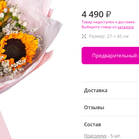
4 490
₽
Товар недоступен к доставке.
Выберите товар из
каталога
Размер:
27
×
45
см
Предварительный 
Доставка
Отзывы
Состав
Подсолнух
- 5 шт.