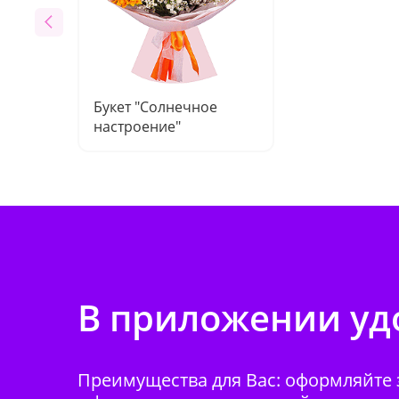
Букет "Солнечное
настроение"
В приложении удо
Преимущества для Вас: оформляйте з