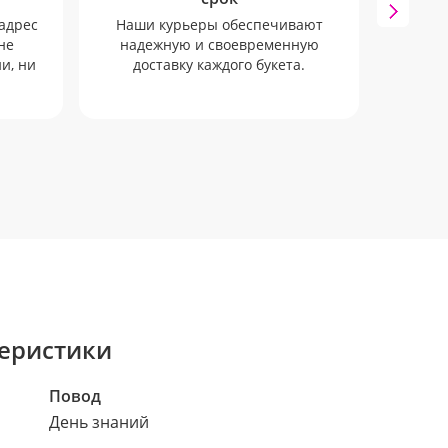
адрес
Наши курьеры обеспечивают
Наши
не
надежную и своевременную
SM
и, ни
доставку каждого букета.
отслеж
еристики
Повод
День знаний