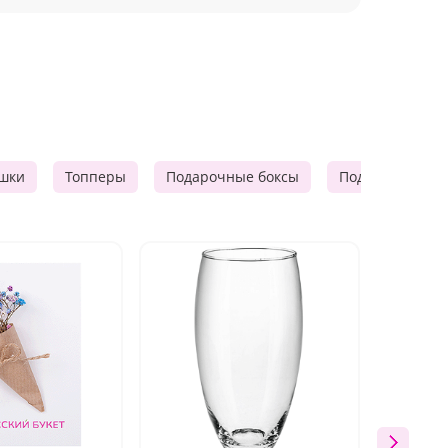
шки
Топперы
Подарочные боксы
Подарочные к