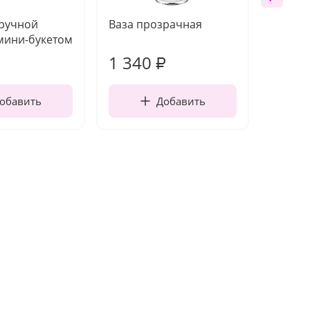
 ручной
Ваза прозрачная
Топпе
мини-букетом
1 340
170
₽
обавить
Добавить