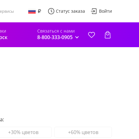
Статус заказа
Войти
ервисы
вки
Связаться с нами
рск
8-800-333-0905
а:
+30% цветов
+60% цветов