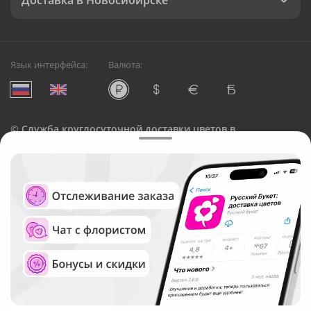
Доставка в Новосибирске
Язык интерфейса:
Валюта:
©
Служба круглосуточной доставки цветов в
Новосибирске
Русский Букет, 2026
Общество с ограниченной ответственностью «Технология»
ОГРН: 1195476081745, ИНН: 5410081997
Юридический адрес: г. Новосибирск, ул. Ипподромская,
д.42, оф. 3
Рейтинг Русского букета в г. Новосибирск