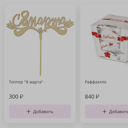
Топпер "8 марта"
Раффаэлло
300
₽
840
₽
Добавить
Добавит