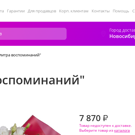
та
Гарантии
Для продавцов
Корп. клиентам
Контакты
Помощь
С
Город доста
Новосиби
алитра воспоминаний"
воспоминаний"
7 870
₽
Товар недоступен к доставке.
Выберите товар из
каталога