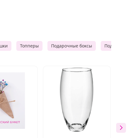
шки
Топперы
Подарочные боксы
Подарочные к