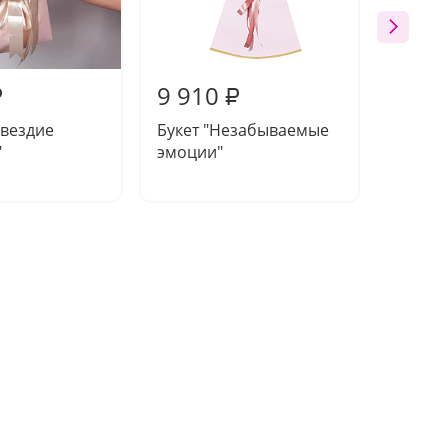
9 910
10 4
₽
₽
звездие
Букет "Незабываемые
Букет 
"
эмоции"