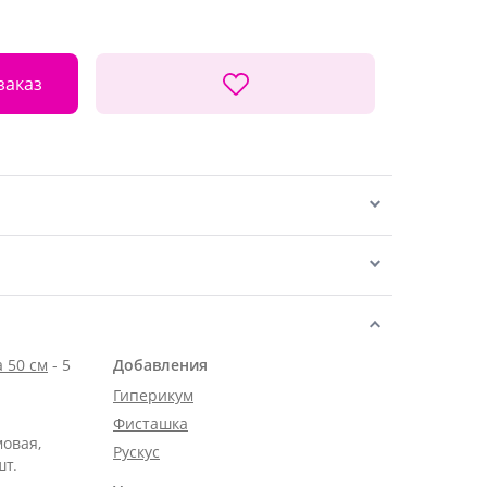
заказ
 50 см
- 5
Добавления
Гиперикум
Фисташка
мовая,
Рускус
шт.