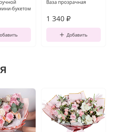
 ручной
Ваза прозрачная
Топпе
мини-букетом
1 340
170
₽
обавить
Добавить
я
Акция