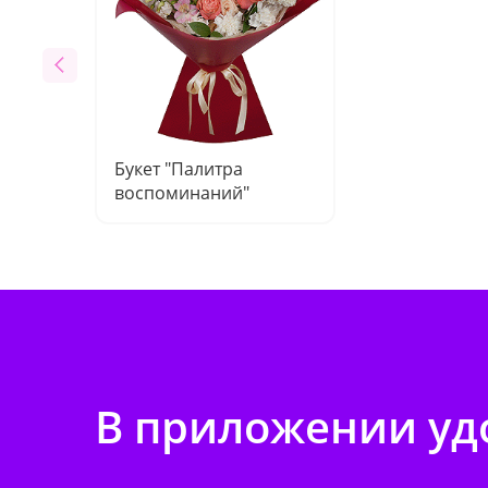
Букет "Палитра
воспоминаний"
В приложении удо