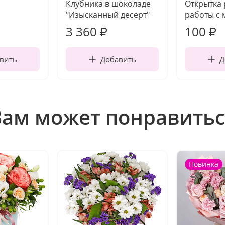
Клубника в шоколаде
Открытка
"Изысканный десерт"
работы с 
3 360
100
₽
₽
вить
Добавить
Д
Вам может понравитьс
Новинка