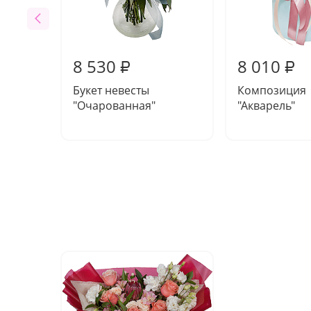
8 530
8 010
₽
₽
Букет невесты
Композиция
"Очарованная"
"Акварель"