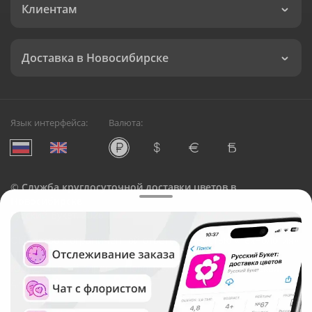
Клиентам
Доставка в Новосибирске
Язык интерфейса:
Валюта:
©
Служба круглосуточной доставки цветов в
Новосибирске
Русский Букет, 2026
Общество с ограниченной ответственностью «Технология»
ОГРН: 1195476081745, ИНН: 5410081997
Юридический адрес: г. Новосибирск, ул. Ипподромская,
д.42, оф. 3