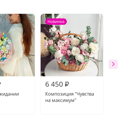
Новинка
Акция
6 450
9 28
₽
₽
ожидании
Композиция "Чувства
Компо
на максимум"
без сл