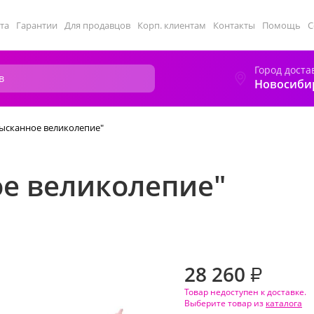
та
Гарантии
Для продавцов
Корп. клиентам
Контакты
Помощь
С
Город доста
Новосиби
зысканное великолепие"
ое великолепие"
28 260
₽
Товар недоступен к доставке.
Выберите товар из
каталога