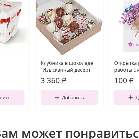
Клубника в шоколаде
Открытка
"Изысканный десерт"
работы с 
3 360
100
₽
₽
вить
Добавить
Д
Вам может понравитьс