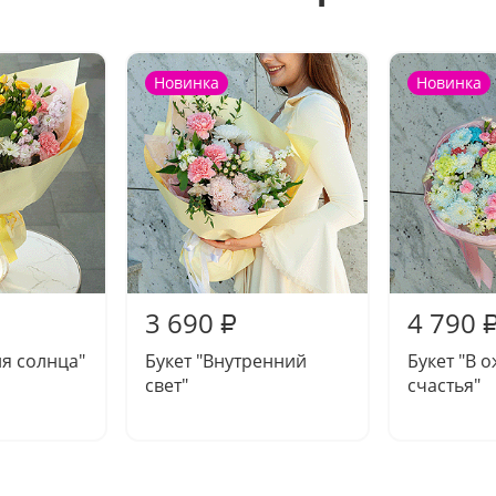
Новинка
Новинка
3 690
4 790
₽
ия солнца"
Букет "Внутренний
Букет "В 
свет"
счастья"