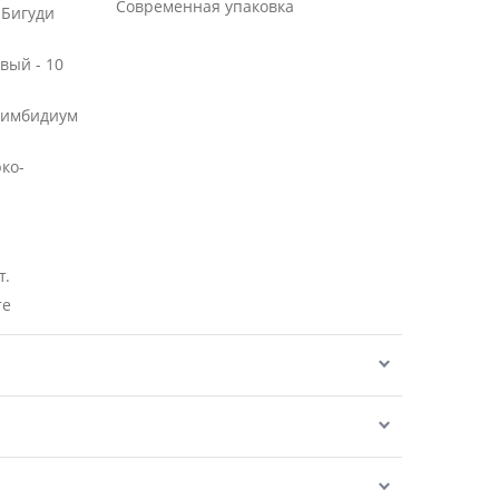
Современная упаковка
 Бигуди
вый - 10
Цимбидиум
рко-
т.
те