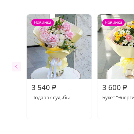
Новинка
Новинка
3 540
3 600
₽
₽
Подарок судьбы
Букет "Энерг