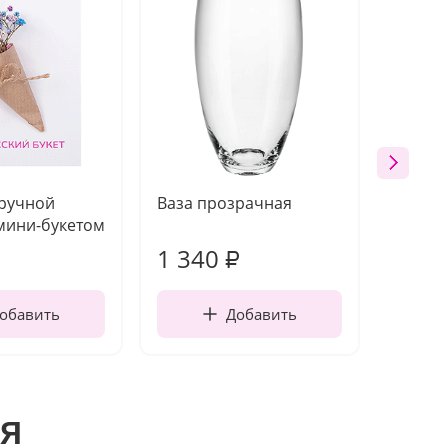
 ручной
Ваза прозрачная
Топпе
мини-букетом
1 340
170
₽
обавить
Добавить
я