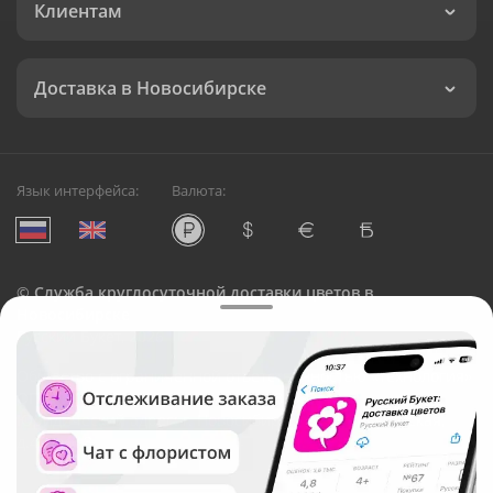
Клиентам
Доставка в Новосибирске
Язык интерфейса:
Валюта:
©
Служба круглосуточной доставки цветов в
Новосибирске
Русский Букет, 2026
Общество с ограниченной ответственностью «Технология»
ОГРН: 1195476081745, ИНН: 5410081997
Юридический адрес: г. Новосибирск, ул. Ипподромская,
д.42, оф. 3