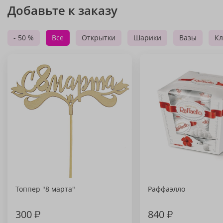
Добавьте к заказу
- 50 %
Все
Открытки
Шарики
Вазы
Кл
Топпер "8 марта"
Раффаэлло
300
₽
840
₽