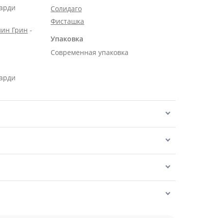
карди
Солидаго
Фисташка
лин Грин
-
Упаковка
Современная упаковка
карди