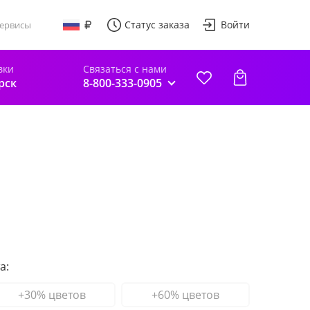
Статус заказа
Войти
ервисы
вки
Связаться с нами
рск
8-800-333-0905
а:
+30% цветов
+60% цветов