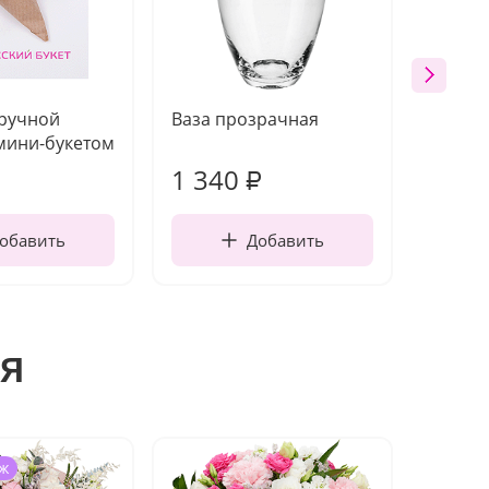
 ручной
Ваза прозрачная
Топпе
мини-букетом
1 340
170
₽
обавить
Добавить
я
ж