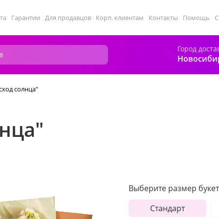
та
Гарантии
Для продавцов
Корп. клиентам
Контакты
Помощь
С
Город доста
Новосиби
сход солнца"
лнца"
Выберите размер букет
Стандарт