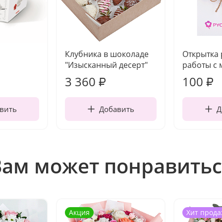
Клубника в шоколаде
Открытка
"Изысканный десерт"
работы с 
3 360
100
₽
₽
вить
Добавить
Д
Вам может понравитьс
Акция
Хит прода