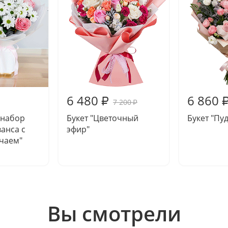
6 480
6 860
₽
7 200
₽
 набор
Букет "Цветочный
Букет "Пу
анса с
эфир"
чаем"
Вы смотрели