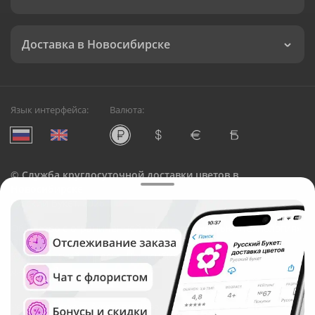
Доставка в Новосибирске
Язык интерфейса:
Валюта:
©
Служба круглосуточной доставки цветов в
Новосибирске
Русский Букет, 2026
Общество с ограниченной ответственностью «Технология»
ОГРН: 1195476081745, ИНН: 5410081997
Юридический адрес: г. Новосибирск, ул. Ипподромская,
д.42, оф. 3
Рейтинг Русского букета в г. Новосибирск