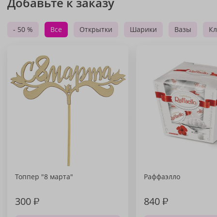
Добавьте к заказу
- 50 %
Все
Открытки
Шарики
Вазы
Кл
Топпер "8 марта"
Раффаэлло
300
₽
840
₽