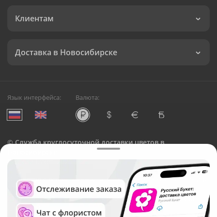
Клиентам
Доставка в Новосибирске
Язык интерфейса:
Валюта:
©
Служба круглосуточной доставки цветов в
Новосибирске
Русский Букет, 2026
Общество с ограниченной ответственностью «Технология»
ОГРН: 1195476081745, ИНН: 5410081997
Юридический адрес: г. Новосибирск, ул. Ипподромская,
д.42, оф. 3