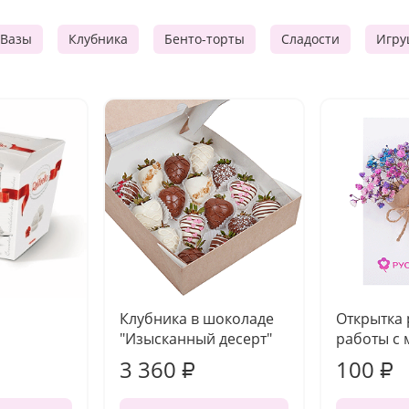
Вазы
Клубника
Бенто-торты
Сладости
Игру
Клубника в шоколаде
Открытка
"Изысканный десерт"
работы с 
3 360
100
₽
₽