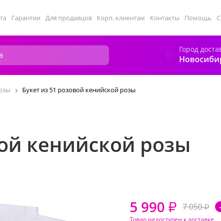
та
Гарантии
Для продавцов
Корп. клиентам
Контакты
Помощь
С
Город доста
Новосиби
озы
Букет из 51 розовой кенийской розы
вой кенийской розы
5 990
₽
7 050
₽
Товар недоступен к доставке.