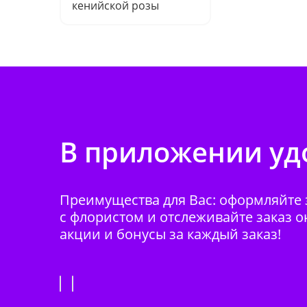
кенийской розы
В приложении удо
Преимущества для Вас: оформляйте з
с флористом и отслеживайте заказ о
акции и бонусы за каждый заказ!