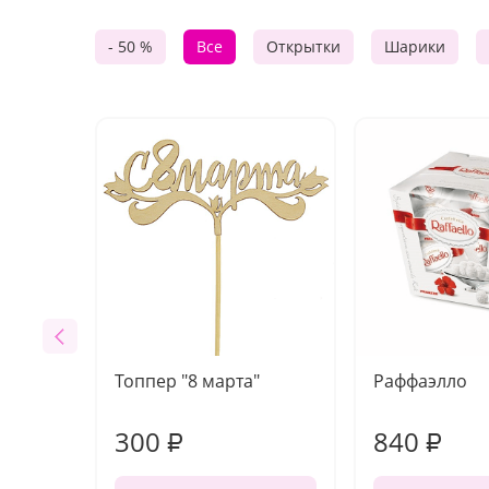
- 50 %
Все
Открытки
Шарики
Топпер "8 марта"
Раффаэлло
300
840
₽
₽