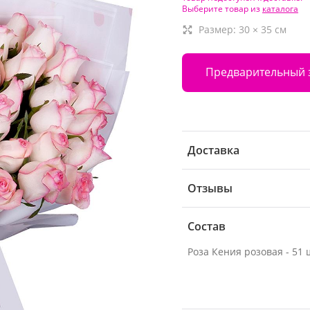
Выберите товар из
каталога
Размер:
30
×
35
см
Предварительный 
Доставка
Отзывы
Состав
Роза Кения розовая - 51 