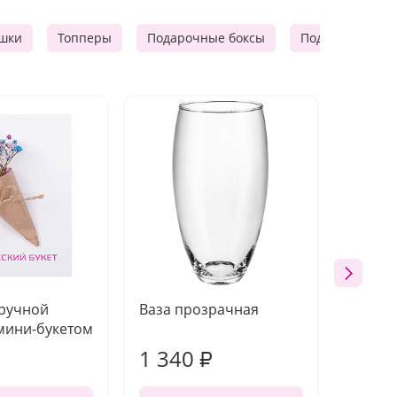
шки
Топперы
Подарочные боксы
Подарочные к
 ручной
Ваза прозрачная
Топпе
мини-букетом
1 340
170
₽