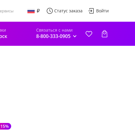
Статус заказа
Войти
ервисы
вки
Связаться с нами
рск
8-800-333-0905
-15%