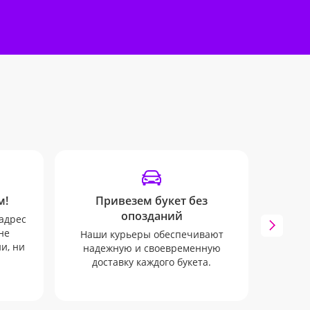
м!
Привезем букет без
Удоб
опозданий
адрес
Остава
не
дост
Наши курьеры обеспечивают
и, ни
удобн
надежную и своевременную
e-
доставку каждого букета.