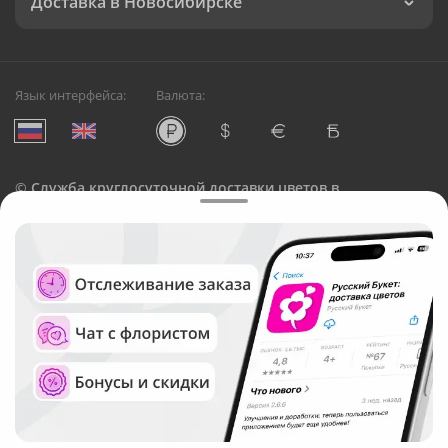
Доставка в Новосибирске
Язык интерфейса:
Валюта:
©
Служба круглосуточной доставки цветов в
Новосибирске
Русский Букет, 2026
Общество с ограниченной ответственностью «Технология»
ОГРН: 1195476081745, ИНН: 5410081997
Юридический адрес: г. Новосибирск, ул. Ипподромская,
д.42, оф. 3
Рейтинг Русского букета в г. Новосибирск